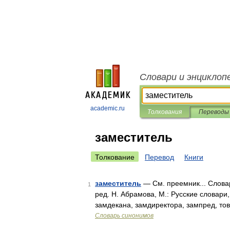
Словари и энциклоп
academic.ru
Толкования
Переводы
заместитель
Толкование
Перевод
Книги
заместитель
— См. преемник... Слова
1
ред. Н. Абрамова, М.: Русские словари
замдекана, замдиректора, зампред, то
Словарь синонимов