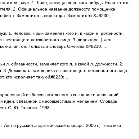
тителя, муж. 1. Лицо, замещающее кого нибудь. Если хотите
тителя. 2. Официальное название должности помощника
(офиц.). Заместитель директора. Заместитель&#8230; …
 1. Человек, к рый заменяет кого н. в какой н. должности.
вышестоящего должностного лица. З. директора. | жен.
льский, ая, ое. Толковый словарь Ожегова.&#8230; …
ьи л. обязанности, заменяет кого л. в какой л. должности. 2.
. 3. Должность помощника вышестоящего должностного лица
 тот, кто исполняет такую&#8230; …
равленный из бессознательного в сознание и являющий
й идеи, связанной с несовместимым желанием. Словарь
ест. С. Ю. Головин. 1998 …
. Англо русский энергетический словарь. 2006 г.] Тематики