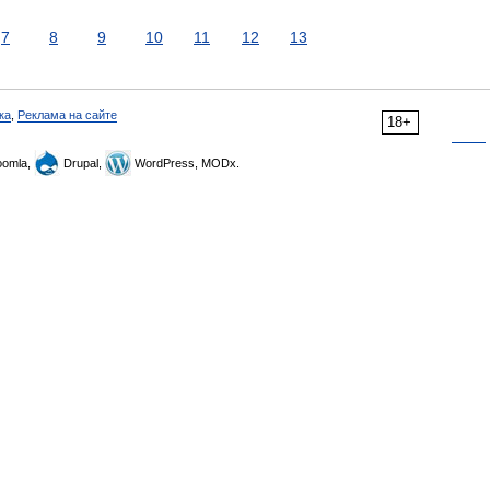
7
8
9
10
11
12
13
ка
,
Реклама на сайте
18+
omla,
Drupal,
WordPress, MODx.