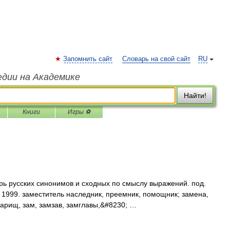
Запомнить сайт
Словарь на свой сайт
RU
едии на Академике
Найти!
Книги
Игры ⚽
рь русских синонимов и сходных по смыслу выражений. под.
, 1999. заместитель наследник, преемник, помощник; замена,
варищ, зам, замзав, замглавы,&#8230; …