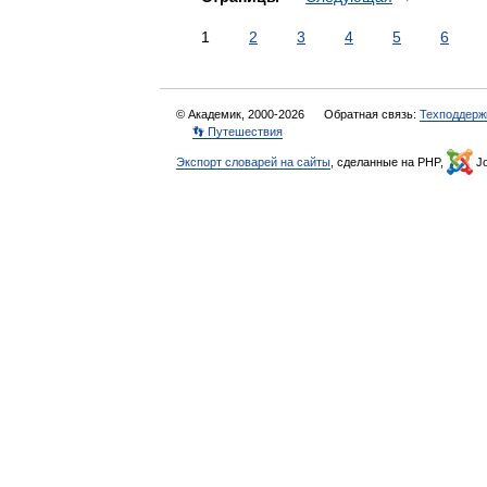
1
2
3
4
5
6
© Академик, 2000-2026
Обратная связь:
Техподдерж
👣 Путешествия
Экспорт словарей на сайты
, сделанные на PHP,
Jo