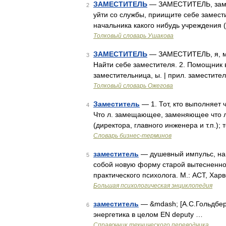
ЗАМЕСТИТЕЛЬ
— ЗАМЕСТИТЕЛЬ, замес
2
уйти со службы, приищите себе замес
начальника какого нибудь учреждения 
Толковый словарь Ушакова
ЗАМЕСТИТЕЛЬ
— ЗАМЕСТИТЕЛЬ, я, муж.
3
Найти себе заместителя. 2. Помощник 
заместительница, ы. | прил. заместите
Толковый словарь Ожегова
Заместитель
— 1. Тот, кто выполняет ч
4
Что л. замещающее, заменяющее что л
(директора, главного инженера и т.п.);
Словарь бизнес-терминов
заместитель
— душевный импульс, нап
5
собой новую форму старой вытесненно
практического психолога. М.: АСТ, Харв
Большая психологическая энциклопедия
заместитель
— &mdash; [А.С.Гольдберг
6
энергетика в целом EN deputy …
Справочник технического переводчика