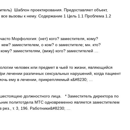
тель) Шаблон проектирования. Предоставляет объект,
все вызовы к нему. Содержание 1 Цель 1.1 Проблема 1.2
 часто Морфология: (нет) кого? заместителя, кому?
, кем? заместителем, о ком? о заместителе; мн. кто?
, кому? заместителям, (вижу) кого? заместителей …
хологии человек или предмет в чьей то жизни, являющийся
При лечении различных сексуальных нарушений, когда пациент
мочь ему в лечении, прикрепляемый к&#8230; …
естоящею должностного лица. * 3аместитель директора по
льник политотдела МТС одновременно является заместителем
рез., т. 3, 196. Работники&#8230; …