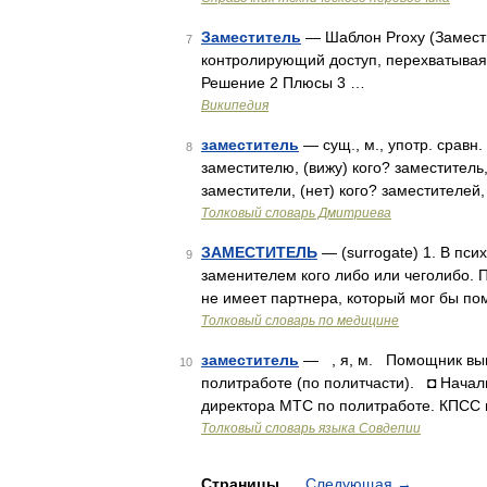
Заместитель
— Шаблон Proxy (Замести
7
контролирующий доступ, перехватывая 
Решение 2 Плюсы 3 …
Википедия
заместитель
— сущ., м., употр. сравн.
8
заместителю, (вижу) кого? заместитель
заместители, (нет) кого? заместителей
Толковый словарь Дмитриева
ЗАМЕСТИТЕЛЬ
— (surrogate) 1. В пси
9
заменителем кого либо или чеголибо. 
не имеет партнера, который мог бы по
Толковый словарь по медицине
заместитель
— , я, м. Помощник выш
10
политработе (по политчасти). ◘ Нача
директора МТС по политработе. КПСС в 
Толковый словарь языка Совдепии
Страницы
Следующая
→